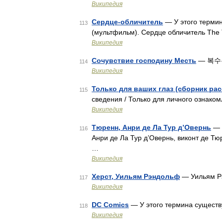
Википедия
Сердце-обличитель
— У этого термин
113
(мультфильм). Сердце обличитель The T
Википедия
Сочувствие господину Месть
— 복수는 
114
Википедия
Только для ваших глаз (сборник рас
115
сведения / Только для личного ознако
Википедия
Тюренн, Анри де Ла Тур д’Овернь
— У
116
Анри де Ла Тур д’Овернь, виконт де Тю
…
Википедия
Херст, Уильям Рэндольф
— Уильям Рэ
117
Википедия
DC Comics
— У этого термина существу
118
Википедия