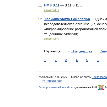
HMS B.11
— B 11 B.11 …
119
Википедия
The Jamestown Foundation
— (Джеймс
120
исследовательская организация, основ
«информирование разработчиков полит
тенденциях в&#8230; …
Википедия
Страницы
←
Предыдущая
Сле
1
2
3
4
5
6
© Академик, 2000-2026
Обратная связь:
Техподдерж
👣 Путешествия
Экспорт словарей на сайты
, сделанные на PHP,
Jo