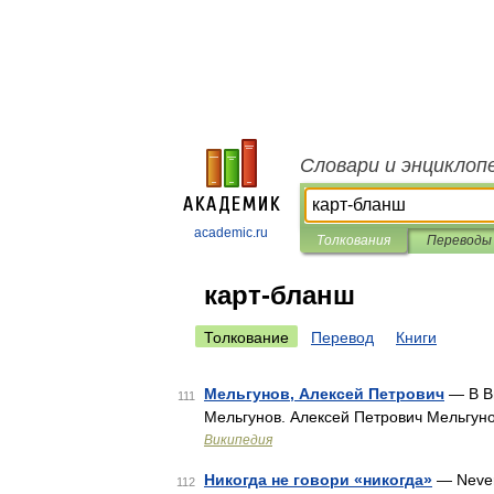
Словари и энциклоп
academic.ru
Толкования
Переводы
карт-бланш
Толкование
Перевод
Книги
Мельгунов, Алексей Петрович
— В Ви
111
Мельгунов. Алексей Петрович Мельгун
Википедия
Никогда не говори «никогда»
— Never
112