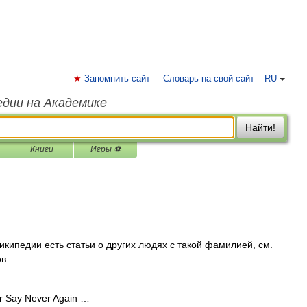
Запомнить сайт
Словарь на свой сайт
RU
едии на Академике
Найти!
Книги
Игры ⚽
кипедии есть статьи о других людях с такой фамилией, см.
ов …
 Say Never Again …