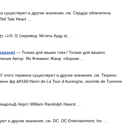
а существуют и другие значения, см. Сердце обличитель
ell Tale Heart …
나의 것 (перевод: Мстить буду я) …
сказов)
— Только для ваших глаз / Только для вашего
мления Автор: Ян Флеминг Жанр: сборник …
 этого термина существуют и другие значения, см. Тюренн.
ренн фр.&#160;Henri de La Tour d Auvergne, vicomte de Turenne
ндольф Херст William Randolph Hearst …
ют и другие значения, см. DC. DC Entertainment, Inc …