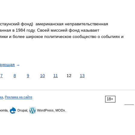
таунский фонд) американская неправительственная
анная в 1984 году. Своей миссией фонд называет
ики и более широкое политическое сообщество о событиях и
дующая
→
7
8
9
10
11
12
13
ка
,
Реклама на сайте
18+
omla,
Drupal,
WordPress, MODx.